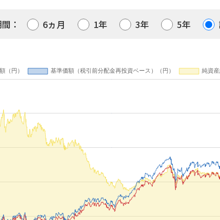
期間：
6ヵ月
1年
3年
5年
第3期
2023/11/27
第2期
2022/11/25
第1期
2021/11/25