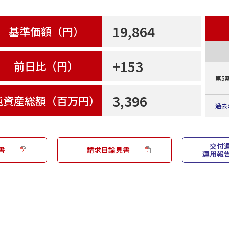
19,864
基準価額（円）
+153
前日比（円）
第5
3,396
純資産総額（百万円）
過去
交付
設定来分配金
書
請求目論見書
運用報
決算期
第5期
2025/11/25
第4期
2024/11/25