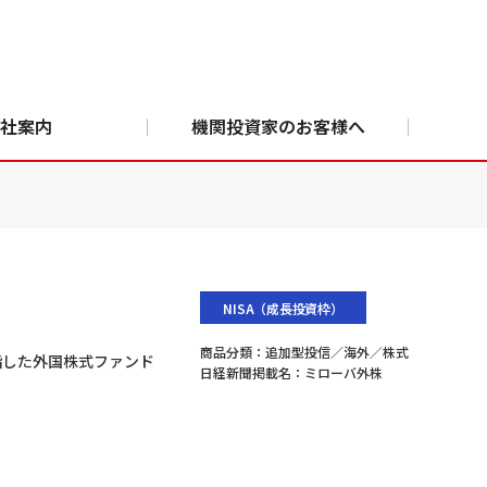
社案内
機関投資家のお客様へ
NISA（成長投資枠）
商品分類：
追加型投信／海外／株式
指した外国株式ファンド
日経新聞掲載名：
ミローバ外株