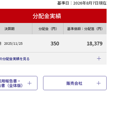
基準日：
2026年8月7日
現在
分配金実績
決算期
分配金（円）
基準価額：分配落（円）
350
18,379
期
2025/11/25
の分配金実績を見る
1,350
運用報告書・
累計（円
・2020年12月29日設定）
販売会社
告書（全体版）
分配金（円）
基準価額：分配落（円）
350
18,379
300
16,770