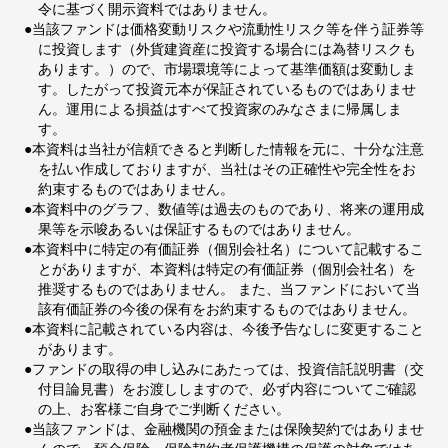
令に基づく開示資料ではありません。
●当該ファンドは価格変動リスクや流動性リスク等を伴う証券等
に投資します（外貨建資産に投資する場合には為替リスクも
あります。）ので、市場環境等によって基準価額は変動しま
す。したがって投資元本が保証されているものではありませ
ん。運用による損益はすべて投資家のみなさまに帰属しま
す。
●本資料は当社が信頼できると判断した情報を元に、十分な注意
を払い作成しておりますが、当社はその正確性や完全性をお
約束するものではありません。
●本資料中のグラフ、数値等は過去のものであり、将来の運用成
果等を示唆あるいは保証するものではありません。
●本資料中に特定の有価証券（個別会社名）について記載するこ
とがありますが、本資料は特定の有価証券（個別会社名）を
推奨するものではありません。 また、当ファンドにおいて当
該有価証券の今後の保有をお約束するものではありません。
●本資料に記載されている内容は、今後予告なしに変更すること
があります。
●ファンドの取得の申し込みにあたっては、投資信託説明書（交
付目論見書）をお渡ししますので、必ず内容についてご確認
の上、お客様ご自身でご判断ください。
●当該ファンドは、金融機関の預金または保険契約ではありませ