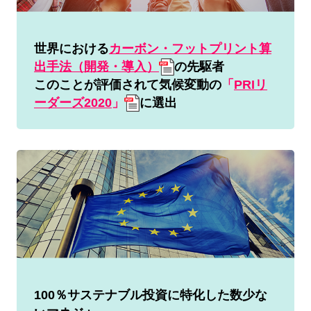
世界における
カーボン・フットプリント算
出手法（開発・導入）
の先駆者
このことが評価されて気候変動の
「
PRIリ
ーダーズ2020
」
に選出
100％サステナブル投資に特化した数少な