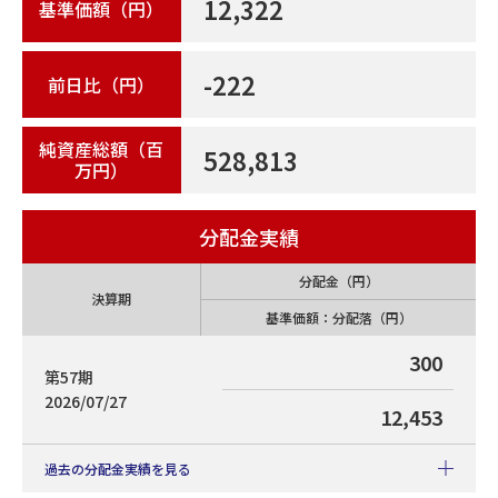
12,322
基準価額（円）
-222
前日比（円）
純資産総額（百
528,813
万円）
分配金実績
分配金（円）
決算期
基準価額：分配落（円）
300
第57期
2026/07/27
12,453
過去の分配金実績を見る