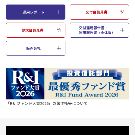
運用レポート
交付目論見書
設定来分配金累計（円
8,700
・2021年10月13日設定）
交付運用報告書・
請求目論見書
分配金（円）
運用報告書（全体版）
決算期
基準価額：分配落（円）
300
販売会社
第57期
2026/07/27
12,453
400
第56期
2026/06/25
12,997
300
第55期
2026/05/25
12,600
「R&Iファンド大賞2026」の著作権等について
400
第54期
2026/04/27
12,770