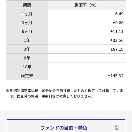
100
期間
騰落率（%）
第28期
2024/02/26
10,180
1ヵ月
-6.49
3ヵ月
+0.86
0
第27期
2024/01/25
6ヵ月
+11.11
9,510
1年
+33.56
0
3年
+187.15
第26期
2023/12/25
8,936
5年
-
0
10年
-
第25期
2023/11/27
設定来
+145.32
8,699
0
※
期間別騰落率は税引前分配金を再投資したものと仮定して計算していま
第24期
2023/10/25
す。換金時の費用、手数料等は考慮しておりません。
8,088
0
第23期
2023/09/25
8,079
ファンドの目的・特色
0