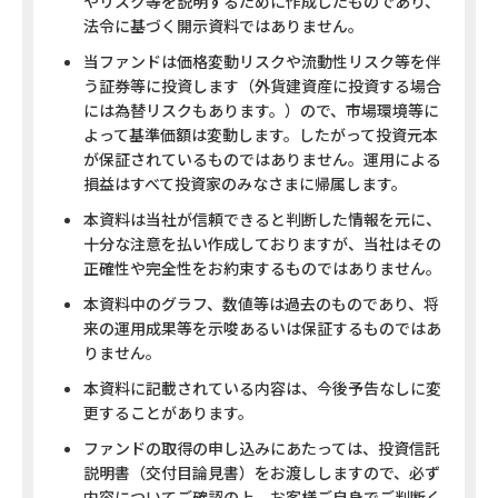
やリスク等を説明するために作成したものであり、
法令に基づく開示資料ではありません。
0
第9期
2022/07/25
当ファンドは価格変動リスクや流動性リスク等を伴
7,838
う証券等に投資します（外貨建資産に投資する場合
には為替リスクもあります。）ので、市場環境等に
0
よって基準価額は変動します。したがって投資元本
第8期
2022/06/27
7,514
が保証されているものではありません。運用による
損益はすべて投資家のみなさまに帰属します。
0
本資料は当社が信頼できると判断した情報を元に、
第7期
2022/05/25
6,871
十分な注意を払い作成しておりますが、当社はその
正確性や完全性をお約束するものではありません。
0
第6期
2022/04/25
本資料中のグラフ、数値等は過去のものであり、将
8,032
来の運用成果等を示唆あるいは保証するものではあ
りません。
0
第5期
2022/03/25
本資料に記載されている内容は、今後予告なしに変
8,610
更することがあります。
0
ファンドの取得の申し込みにあたっては、投資信託
第4期
2022/02/25
説明書（交付目論見書）をお渡ししますので、必ず
7,961
内容についてご確認の上、お客様ご自身でご判断く