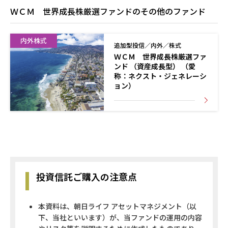
7,267
ＷＣＭ 世界成長株厳選ファンドのその他のファンド
0
第15期
2023/01/25
内外株式
7,158
追加型投信／内外／株式
ＷＣＭ 世界成長株厳選ファ
0
ンド （資産成長型） （愛
第14期
2022/12/26
称：ネクスト・ジェネレーシ
6,818
ョン）
0
第13期
2022/11/25
7,607
0
第12期
2022/10/25
7,832
0
投資信託ご購入の注意点
第11期
2022/09/26
7,427
本資料は、朝日ライフ アセットマネジメント（以
0
下、当社といいます）が、当ファンドの運用の内容
第10期
2022/08/25
8,196