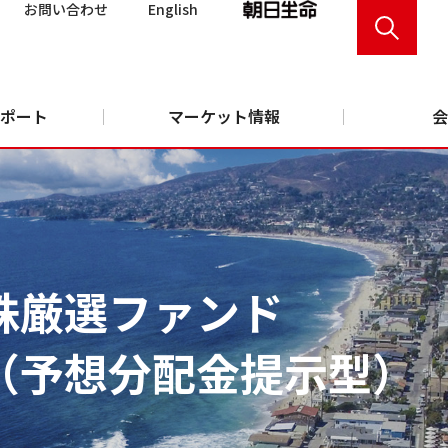
お問い合わせ
English
ポート
マーケット情報
会
株厳選ファンド
（予想分配金提示型）