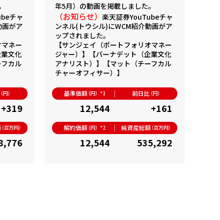
。
年5月）
の動画を掲載しました。
（お知らせ）
ubeチャ
楽天証券YouTubeチャ
動画がア
ンネル(トウシル)にWCM紹介動画がア
ップされました。
オマネー
【サンジェイ（ポートフォリオマネー
企業文化
ジャー）】
【バーナデット（企業文化
ーフカル
アナリスト）】
【マット（チーフカル
チャーオフィサー）】
比
基準価額
前日比
（円）
（円）*1
（円）
+319
12,544
+161
額
解約価額
純資産総額
（百万円）
（円）*2
（百万円）
8,776
12,544
535,292