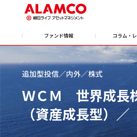
ファンド情報
コラム・レ
追加型投信／内外／株式
ＷＣＭ 世界成長
（資産成長型）／