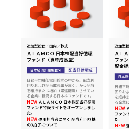
追加型投信／国内／株式
追加型
ＡＬＡＭＣＯ 日本株配当好循環
ＡＬＡ
ファンド（資産成長型）
ファン
配金提
配当好循環成
日本経済新聞掲載名
日本経
日経平均株価採用銘柄の中から、配当利
回りおよび配当成長率が高く、かつ配当
日経平
を維持または増加（累進配当）させてい
回りお
る企業に投資する日本株ファンドです。
を維持
NEW
ＡＬＡＭＣＯ 日本株配当好循環
る企業
ファンド特設サイト
をオープンしまし
NEW
た。
ファン
NEW
運用担当者に聞く 配当利回り株
た。
の3拍子について
NEW