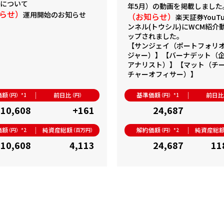
子について
年5月）
の動画を掲載しました
らせ）
運用開始のお知らせ
（お知らせ）
楽天証券YouT
ンネル(トウシル)にWCM紹介
ップされました。
【サンジェイ（ポートフォリ
ジャー）】
【バーナデット（
アナリスト）】
【マット（チ
チャーオフィサー）】
価額
前日比
基準価額
前日
（円）*1
（円）
（円）*1
10,608
+161
24,687
価額
純資産総額
解約価額
純資産総
（円）*2
（百万円）
（円）*2
10,608
4,113
24,687
11