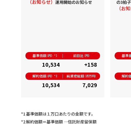
（お知らせ）
運用開始のお知らせ
の3拍
（お知
基準価額
前日比
基準
（円）*1
（円）
10,534
+158
解約価額
純資産総額
解約
（円）*2
（百万円）
10,534
7,029
*1
基準価額は１万口あたりの金額です。
*2
解約価額＝基準価額 —信託財産留保額