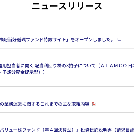
ニュースリリース
本株配当好循環ファンド特設サイト」をオープンしました。
運用担当者に聞く 配当利回り株の3拍子について（ＡＬＡＭＣＯ 日
・予想分配金提示型））
本位の業務運営に関するこれまでの主な取組内容
ル バリュー株ファンド（年４回決算型）」投資信託説明書（請求目