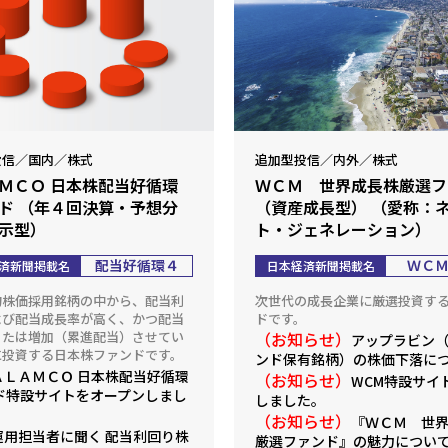
投信／国内／株式
追加型投信／内外／株式
ＭＣＯ 日本株配当好循環
ＷＣＭ 世界成長株厳選フ
ド （年４回決算・予想分
（資産成長型） （愛称：
示型）
ト・ジェネレーション）
配当好循環４
ＷＣ
済新聞掲載名
日本経済新聞掲載名
均株価採用銘柄の中から、配当利
次世代の成長企業に厳選投資す
よび配当成長率が高く、かつ配当
ドです。
または増加（累進配当）させてい
（お知らせ）
アップラビン
に投資する日本株ファンドです。
ンド保有銘柄）の株価下落に
ＡＬＡＭＣＯ 日本株配当好循環
（お知らせ）
WCM特設サイ
ド特設サイト
をオープンしまし
しました。
（お知らせ）
『ＷＣＭ 世
運用担当者に聞く 配当利回り株
厳選ファンド』の魅力について（