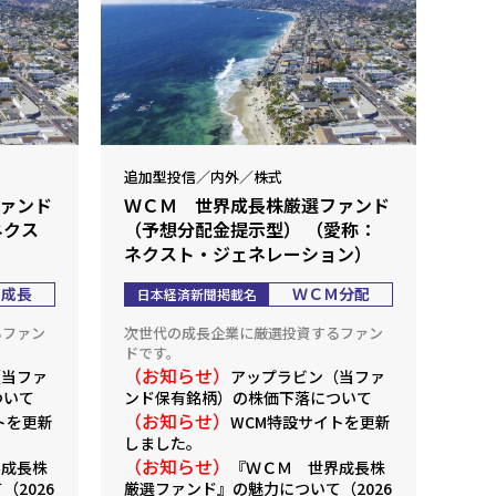
追加型投信／内外／株式
ァンド
ＷＣＭ 世界成長株厳選ファンド
ネクス
（予想分配金提示型） （愛称：
ネクスト・ジェネレーション）
Ｍ成長
ＷＣＭ分配
日本経済新聞掲載名
るファン
次世代の成長企業に厳選投資するファン
ドです。
（お知らせ）
（当ファ
アップラビン（当ファ
ついて
ンド保有銘柄）の株価下落について
（お知らせ）
ト
を更新
WCM特設サイト
を更新
しました。
（お知らせ）
界成長株
『ＷＣＭ 世界成長株
2026
厳選ファンド』の魅力について（2026