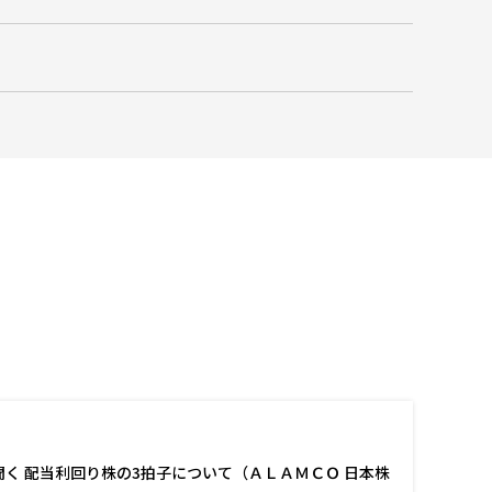
く 配当利回り株の3拍子について（ＡＬＡＭＣＯ 日本株