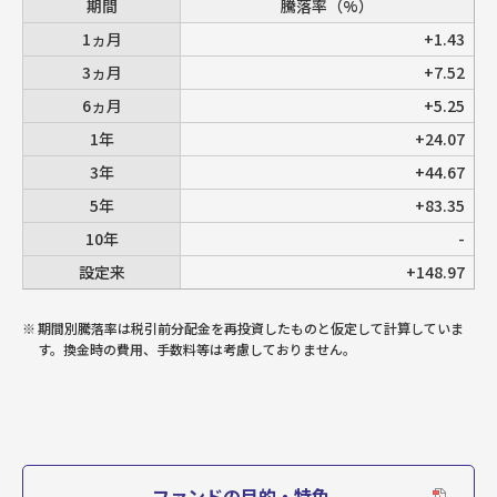
期間
騰落率（%）
1ヵ月
+1.43
3ヵ月
+7.52
6ヵ月
+5.25
1年
+24.07
3年
+44.67
5年
+83.35
10年
-
設定来
+148.97
※
期間別騰落率は税引前分配金を再投資したものと仮定して計算していま
す。換金時の費用、手数料等は考慮しておりません。
ファンドの目的・特色