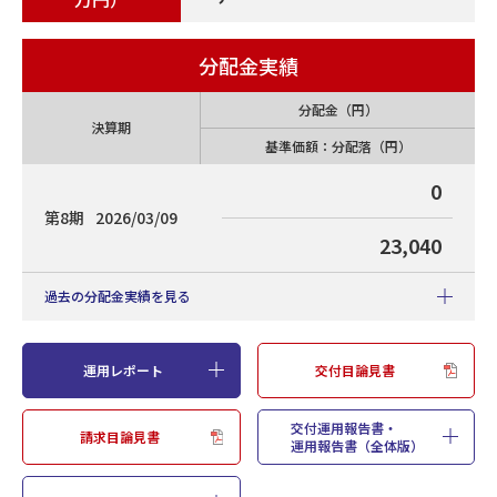
分配金実績
分配金（円）
決算期
基準価額：分配落（円）
0
第8期
2026/03/09
23,040
過去の分配金実績を見る
運用レポート
交付目論見書
設定来分配金累計（円
0
・2018年6月26日設定）
交付運用報告書・
請求目論見書
分配金（円）
運用報告書（全体版）
決算期
基準価額：分配落（円）