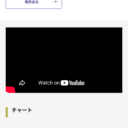
0
販売会社
第8期
2026/03/09
23,040
0
第7期
2025/03/10
２０２６年２月掲載
20,032
0
第6期
2024/03/11
17,980
0
第5期
2023/03/09
15,346
0
第4期
2022/03/09
12,652
0
チャート
第3期
2021/03/09
12,824
0