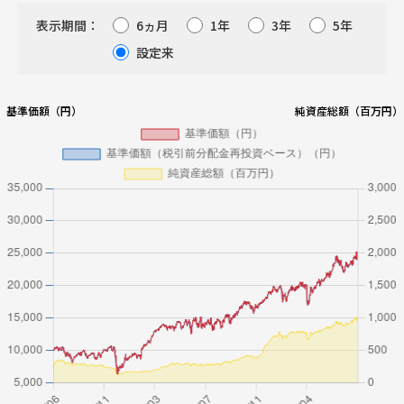
第2期
2020/03/09
8,257
表示期間：
6ヵ月
1年
3年
5年
設定来
0
第1期
2019/03/11
9,217