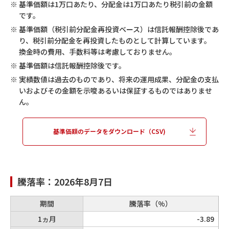
※
基準価額は1万口あたり、分配金は1万口あたり税引前の金額
22,497
です。
0
※
基準価額（税引前分配金再投資ベース）は信託報酬控除後であ
第12期
2016/11/15
り、税引前分配金を再投資したものとして計算しています。
17,783
換金時の費用、手数料等は考慮しておりません。
0
※
基準価額は信託報酬控除後です。
第11期
2015/11/16
19,196
※
実績数値は過去のものであり、将来の運用成果、分配金の支払
いおよびその金額を示唆あるいは保証するものではありませ
0
ん。
第10期
2014/11/17
16,591
基準価額のデータをダウンロード（CSV)
0
第9期
2013/11/15
14,615
0
騰落率：
2026年8月7日
第8期
2012/11/15
8,412
期間
騰落率（%）
0
1ヵ月
-3.89
第7期
2011/11/15
7,995