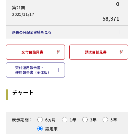
0
第21期
2025/11/17
58,371
過去の分配金実績を見る
交付目論見書
請求目論見書
設定来分配金累計（円
0
・2005年3月3日設定）
交付運用報告書・
分配金（円）
運用報告書（全体版）
決算期
基準価額：分配落（円）
0
チャート
第21期
2025/11/17
58,371
0
第20期
2024/11/15
表示期間：
6ヵ月
1年
3年
5年
44,125
設定来
0