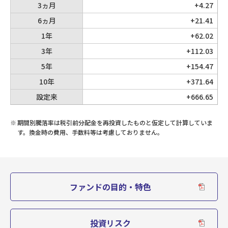
3ヵ月
+4.27
0
6ヵ月
+21.41
第6期
2010/11/15
9,038
1年
+62.02
3年
+112.03
0
第5期
2009/11/16
5年
+154.47
8,871
10年
+371.64
0
設定来
+666.65
第4期
2008/11/17
7,626
※
期間別騰落率は税引前分配金を再投資したものと仮定して計算していま
0
す。換金時の費用、手数料等は考慮しておりません。
第3期
2007/11/15
13,372
0
第2期
2006/11/15
13,960
ファンドの目的・特色
0
第1期
2005/11/15
12,026
投資リスク