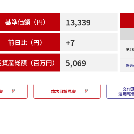
13,339
基準価額（円）
+7
前日比（円）
第3
5,069
純資産総額（百万円）
過去
交付
設定来分配
書
請求目論見書
運用報
決算期
第3期
2026/01/26