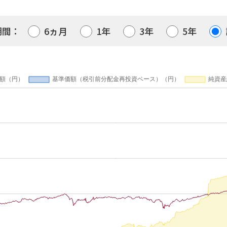
第2期
2025/01/27
期間：
6ヵ月
1年
3年
5年
第1期
2024/01/25