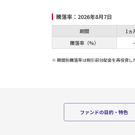
騰落率：
2026年8月7日
期間
1ヵ
騰落率（%）
-
※
期間別騰落率は税引前分配金を再投資し
ファンドの目的・特色