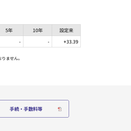
5年
10年
設定来
-
-
+33.39
おりません。
手続・手数料等