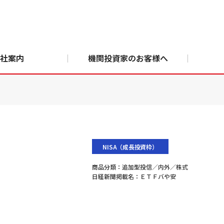
社案内
機関投資家のお客様へ
NISA（成長投資枠）
商品分類：
追加型投信／内外／株式
日経新聞掲載名：
ＥＴＦバや安