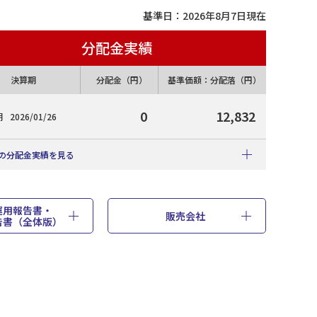
基準日：
2026年8月7日
現在
分配金実績
決算期
分配金（円）
基準価額：分配落（円）
0
12,832
期
2026/01/26
の分配金実績を見る
0
運用報告書・
金累計（円
・2023年3月22日設定）
販売会社
告書（全体版）
分配金（円）
基準価額：分配落（円）
0
12,832