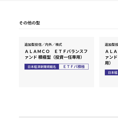
その他の型
追加型投信／内外／株式
追加型
ＡＬＡＭＣＯ ＥＴＦバランスフ
ＡＬＡ
ァンド 積極型（投資一任専用）
ァンド
用）
ＥＴＦバ積極
日本経済新聞掲載名
日本経