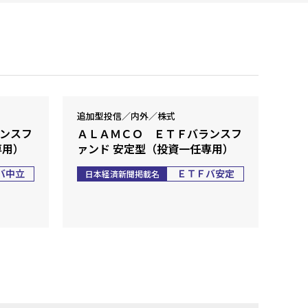
追加型投信／内外／株式
ンスフ
ＡＬＡＭＣＯ ＥＴＦバランスフ
専用）
ァンド 安定型（投資一任専用）
バ中立
ＥＴＦバ安定
日本経済新聞掲載名