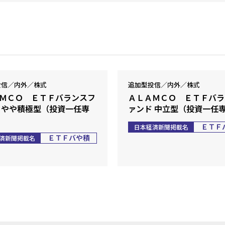
投信／内外／株式
追加型投信／内外／株式
ＭＣＯ ＥＴＦバランスフ
ＡＬＡＭＣＯ ＥＴＦバラ
 やや積極型（投資一任専
ァンド 中立型（投資一任
ＥＴＦ
日本経済新聞掲載名
ＥＴＦバや積
済新聞掲載名