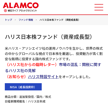
トップ
>
ファンド情報
>
ハリス日本株ファンド（資産成長型）
ハリス日本株ファンド（資産成長型）
米ハリス・アソシエイツ社の運用ノウハウを生かし、世界の株式
の中からグローバルな視点で日本株を厳選し、投資魅力が高く割
安な銘柄に投資する国内株式ファンドです。
（ハリス社からの臨時レター）
市場の混乱：関税に関す
るハリス社の見解
（お知らせ）
ハリス特設サイト
をオープンしました。
NISA（成長投資枠）
商品分類：
追加型投信／国内／株式
日経新聞掲載名：
ハリス日本成