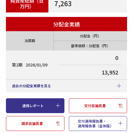
純資産総額（百
7,263
万円）
分配金実績
分配金（円）
決算期
基準価額：分配落（円）
0
第2期
2026/01/09
13,952
過去の分配金実績を見る
運用レポート
交付目論見書
設定来分配金累計（円
0
・2024年1月16日設定）
交付運用報告書・
請求目論見書
分配金（円）
運用報告書（全体版）
決算期
基準価額：分配落（円）