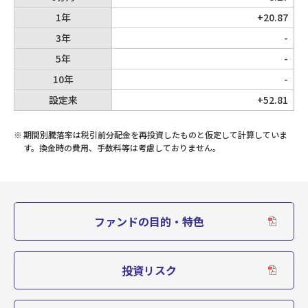
1年
+20.87
3年
-
5年
-
10年
-
設定来
+52.81
※
期間別騰落率は税引前分配金を再投資したものと仮定して計算していま
す。換金時の費用、手数料等は考慮しておりません。
ファンドの目的・特色
投資リスク