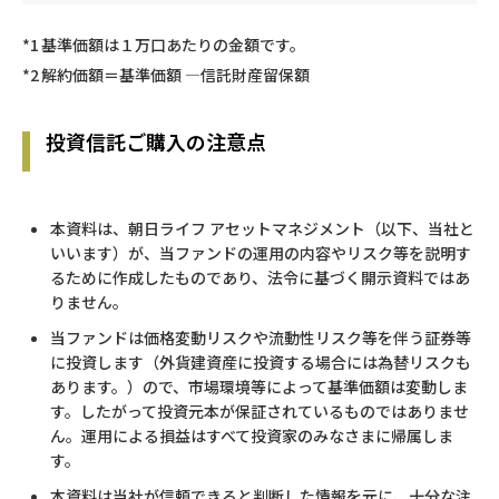
*1
基準価額は１万口あたりの金額です。
*2
解約価額＝基準価額 —信託財産留保額
投資信託ご購入の注意点
本資料は、朝日ライフ アセットマネジメント（以下、当社と
いいます）が、当ファンドの運用の内容やリスク等を説明す
るために作成したものであり、法令に基づく開示資料ではあ
りません。
当ファンドは価格変動リスクや流動性リスク等を伴う証券等
に投資します（外貨建資産に投資する場合には為替リスクも
あります。）ので、市場環境等によって基準価額は変動しま
す。したがって投資元本が保証されているものではありませ
ん。運用による損益はすべて投資家のみなさまに帰属しま
す。
本資料は当社が信頼できると判断した情報を元に、十分な注