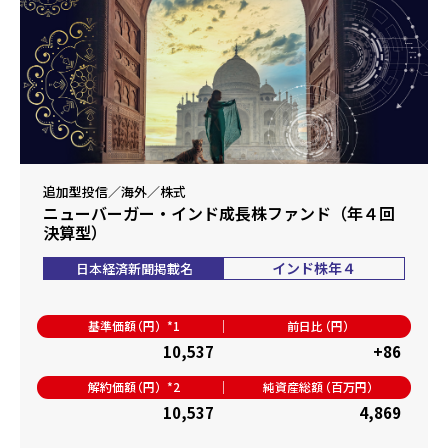
追加型投信／海外／株式
ニューバーガー・インド成長株ファンド（年４回
決算型）
インド株年４
日本経済新聞掲載名
基準価額
（円）*1
前日比
（円）
10,537
+86
解約価額
（円）*2
純資産総額
（百万円）
10,537
4,869