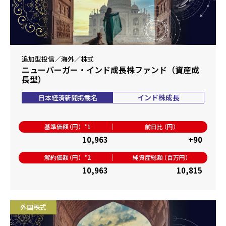
追加型投信／海外／株式
ニューバーガー・インド成長株ファンド（資産成
長型）
インド株成長
日本経済新聞掲載名
基準価額
（円）*1
前日比
（円）
10,963
+90
解約価額
（円）*2
純資産総額
（百万円）
10,963
10,815
外国株式