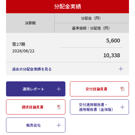
分配金実績
分配金（円）
決算期
基準価額：分配落（円）
5,600
第27期
2026/06/22
10,338
過去の分配金実績を見る
運用レポート
交付目論見書
設定来分配金累計（円
16,885
・1999年7月2日設定）
交付運用報告書・
請求目論見書
分配金（円）
運用報告書（全体版）
決算期
基準価額：分配落（円）
5,600
販売会社
第27期
2026/06/22