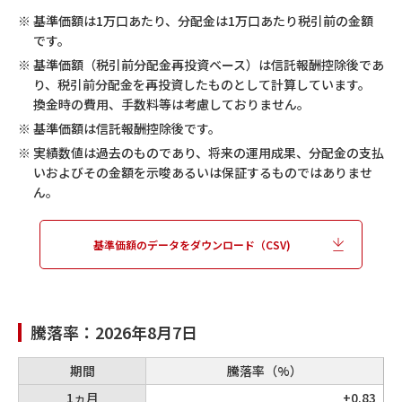
第8期
2007/06/22
※
基準価額は1万口あたり、分配金は1万口あたり税引前の金額
10,067
です。
500
※
基準価額（税引前分配金再投資ベース）は信託報酬控除後であ
第7期
2006/06/22
り、税引前分配金を再投資したものとして計算しています。
10,123
換金時の費用、手数料等は考慮しておりません。
0
※
基準価額は信託報酬控除後です。
第6期
2005/06/22
※
実績数値は過去のものであり、将来の運用成果、分配金の支払
8,126
いおよびその金額を示唆あるいは保証するものではありませ
0
ん。
第5期
2004/06/22
7,927
基準価額のデータをダウンロード（CSV)
0
第4期
2003/06/23
5,860
0
騰落率：
2026年8月7日
第3期
2002/06/24
6,439
期間
騰落率（%）
0
1ヵ月
+0.83
第2期
2001/06/22