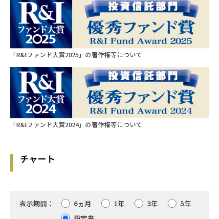
0
第20期
2019/06/24
9,085
460
「R&Iファンド大賞2025」の著作権等について
第19期
2018/06/22
10,002
0
第18期
2017/06/22
9,581
0
「R&Iファンド大賞2024」の著作権等について
第17期
2016/06/22
7,529
0
チャート
第16期
2015/06/22
9,401
0
第15期
2014/06/23
表示期間：
6ヵ月
1年
3年
5年
7,034
設定来