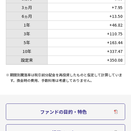
8,347
3ヵ月
+7.95
1,000
6ヵ月
+13.50
第1期
2000/06/22
10,113
1年
+46.82
3年
+110.75
5年
+163.44
10年
+337.47
設定来
+350.08
※
期間別騰落率は税引前分配金を再投資したものと仮定して計算していま
す。換金時の費用、手数料等は考慮しておりません。
ファンドの目的・特色