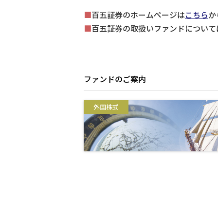
■
百五証券のホームページは
こちら
か
■
百五証券の取扱いファンドについて
ファンドのご案内
外国株式