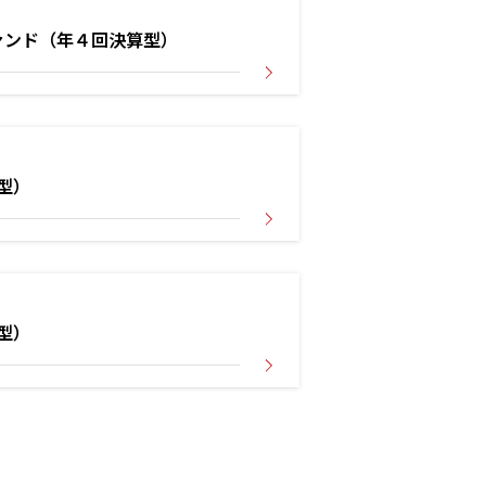
ァンド（年４回決算型）
型）
型）