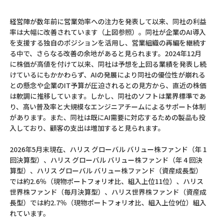
経営陣が数年前に営業効率への注力を発表して以来、同社の利益
率は大幅に改善されています（上図参照）。同社が企業のAI導入
を支援する独自のポジションを活用し、営業組織の再編を継続す
る中で、さらなる改善の余地があると見られます。2024年12月
に株価が高値を付けて以来、同社は予想を上回る業績を発表し続
けているにもかかわらず、AIの発展により同社の優位性が崩れる
との懸念や企業のIT予算が圧迫されるとの見方から、直近の株価
は軟調に推移しています。しかし、同社のソフトは業界標準であ
り、高い普及率と大規模なエンジニアチームによるサポート体制
があります。また、同社は既にAI需要に対応するための製品も投
入しており、顧客の支出は増加すると見られます。
2026年5月末現在、ハリス グローバル バリュー株ファンド（年 1
回決算型）、ハリス グローバル バリュー株ファンド（年 4 回決
算型）、ハリス グローバル バリュー株ファンド（資産成長型）
では約2.6％（現物ポートフォリオ比、組入上位11位）、ハリス
世界株ファンド（毎月決算型）、ハリス世界株ファンド（資産成
長型）では約2.7％（現物ポートフォリオ比、組入上位9位）組入
れています。