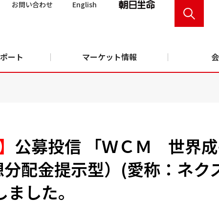
お問い合わせ
English
ポート
マーケット情報
会
】
公募投信 「ＷＣＭ 世界
想分配金提示型）(愛称：ネク
しました。