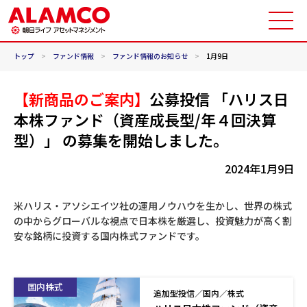
トップ
>
ファンド情報
>
ファンド情報のお知らせ
>
1月9日
【新商品のご案内】
公募投信 「ハリス日
本株ファンド（資産成長型/年４回決算
型）」 の募集を開始しました。
2024年1月9日
米ハリス・アソシエイツ社の運用ノウハウを生かし、世界の株式
の中からグローバルな視点で日本株を厳選し、投資魅力が高く割
安な銘柄に投資する国内株式ファンドです。
国内株式
追加型投信／国内／株式