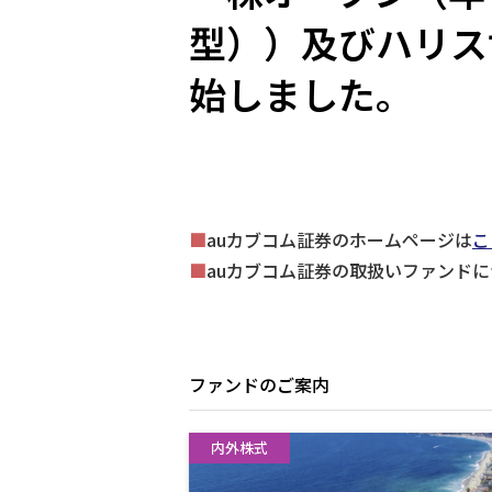
型））及びハリス
始しました。
■
auカブコム証券のホームページは
こ
■
auカブコム証券の取扱いファンド
ファンドのご案内
内外株式