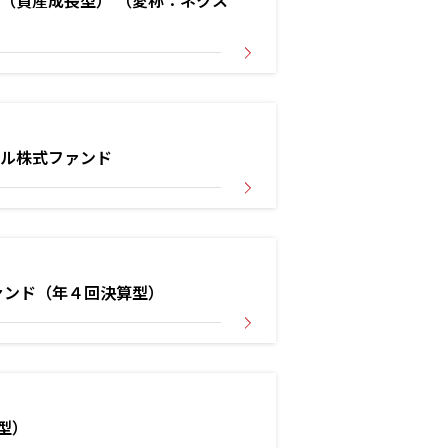
（資産成長型） （愛称：ネクス
ブル株式ファンド
ァンド（年４回決算型）
型）